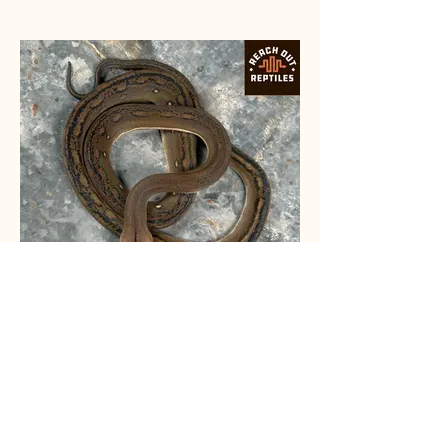
Female Dwarf Goldenchild Tiger
100% het Albino & 66% p.h. Anery