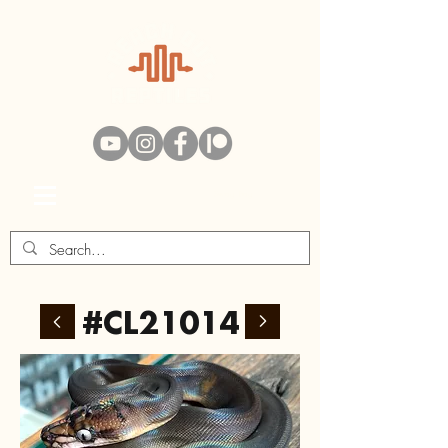
Swag Bag
#CL21014